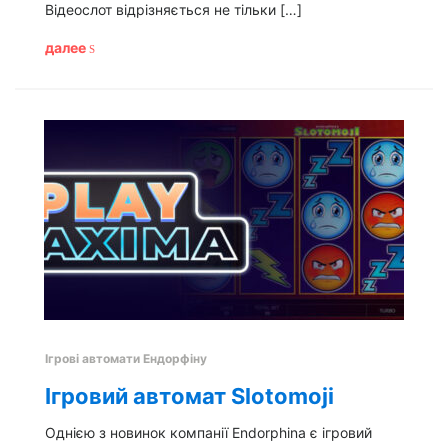
Відеослот відрізняється не тільки […]
далее
Ігрові автомати Ендорфіну
Ігровий автомат Slotomoji
Однією з новинок компанії Endorphina є ігровий