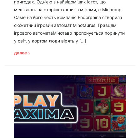
пригодах. Однією з найвідоміших істот, що
мешкають на сторінках книг з міфами, є Мінотавр.
Саме на його честь компанія Endorphina створила
сюжетний ігровий автомат Minotaurus. Гравцям
ігрового автоматаМінотавр пропонується поринути
у світ, у кортом люди вірять у […]
далее