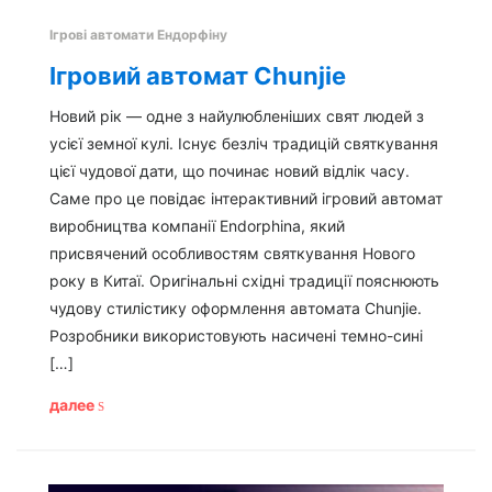
Ігрові автомати Ендорфіну
Ігровий автомат Chunjie
Новий рік — одне з найулюбленіших свят людей з
усієї земної кулі. Існує безліч традицій святкування
цієї чудової дати, що починає новий відлік часу.
Саме про це повідає інтерактивний ігровий автомат
виробництва компанії Endorphina, який
присвячений особливостям святкування Нового
року в Китаї. Оригінальні східні традиції пояснюють
чудову стилістику оформлення автомата Chunjie.
Розробники використовують насичені темно-сині
[…]
далее