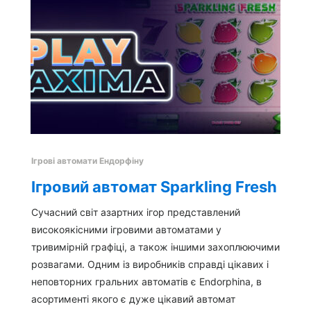
Ігрові автомати Ендорфіну
Ігровий автомат Sparkling Fresh
Сучасний світ азартних ігор представлений
високоякісними ігровими автоматами у
тривимірній графіці, а також іншими захоплюючими
розвагами. Одним із виробників справді цікавих і
неповторних гральних автоматів є Endorphina, в
асортименті якого є дуже цікавий автомат