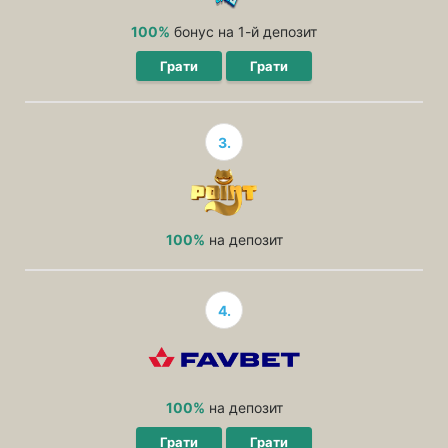
100%
бонус на 1-й депозит
Грати
Грати
3.
100%
на депозит
4.
100%
на депозит
Грати
Грати