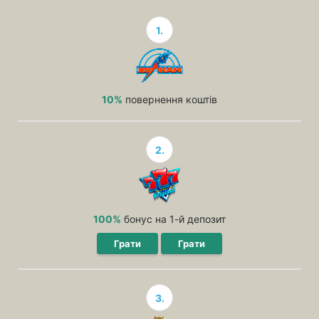
1.
10%
повернення коштів
2.
100%
бонус на 1-й депозит
Грати
Грати
3.