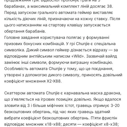
барабанах, а максимальний комплект ліній досягає 38.
Перед запуском грального автомата геймер виставляє
кількість діючих ліній, призначаючи на кожну ставку. Після
цього натисканням на стартову клавішу запускається
обертання барабанів.
Головне завдання користувача полягає у формуванні
призових бонусних комбінацій. У грі Chunjie є спеціальна
символіка. Дикий символ геймер дізнається відразу — за
відповідним англійським написом «Wild». Зазвичай вайлд
замінює інші символи, формуючи виграшну комбінацію.
Особливість автомата Chunjie у тому, що це поєднання,
утворені з допомогою дикого символу, приносять довільний
коефіцієнт множення X2-X88.
Скаттером автомата Chunjie є карнавальна маска дракона,
що з’являється на ігрових позиціях довільно. Якщо вдалося
зловити від 3 і більше міфічних істот, гравець отримує 3-20
безкоштовних обертань, під час яких гравець здатний
вибрати коефіцієнт безкоштовних обертань. П’яти фриспін
відповідає множник х18-x88; десяти — коефіцієнт x8-x38;