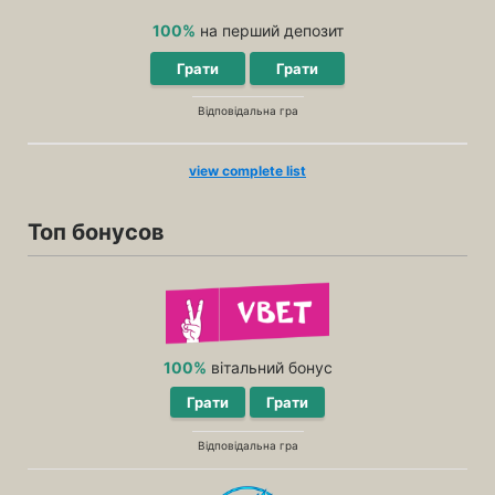
100%
на перший депозит
Грати
Грати
Відповідальна гра
view complete list
Топ бонусов
100%
вітальний бонус
Грати
Грати
Відповідальна гра