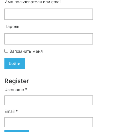
Имя пользователя или email
Пароль
Запомнить меня
Register
Username
*
Email
*