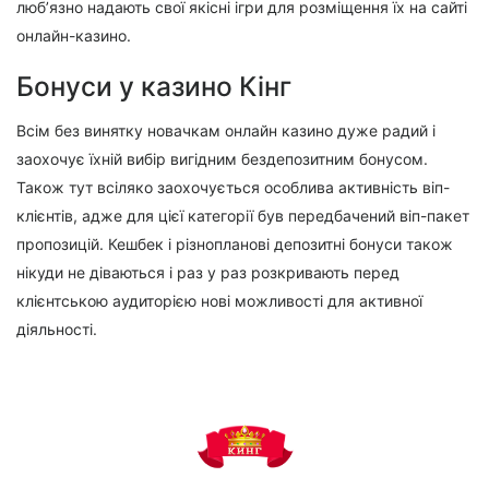
люб’язно надають свої якісні ігри для розміщення їх на сайті
онлайн-казино.
Бонуси у казино Кінг
Всім без винятку новачкам онлайн казино дуже радий і
заохочує їхній вибір вигідним бездепозитним бонусом.
Також тут всіляко заохочується особлива активність віп-
клієнтів, адже для цієї категорії був передбачений віп-пакет
пропозицій. Кешбек і різнопланові депозитні бонуси також
нікуди не діваються і раз у раз розкривають перед
клієнтською аудиторією нові можливості для активної
діяльності.