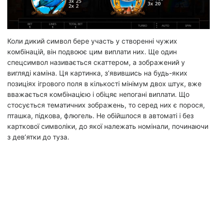
Коли дикий символ бере участь у створенні чужих
комбінацій, він подвоює цим виплати них. Ще один
спецсимвол називається скаттером, а зображений у
вигляді каміна. Ця картинка, з’явившись на будь-яких
позиціях ігрового поля в кількості мінімум двох штук, вже
вважається комбінацією і обіцяє непогані виплати. Що
стосується тематичних зображень, то серед них є порося,
пташка, підкова, флюгель. Не обійшлося в автоматі і без
карткової символіки, до якої належать номінали, починаючи
з дев’ятки до туза.