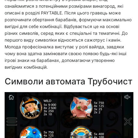
ознайомитися з потенційними розмірами винагород, які
описані в розділі PAYTABLE. Після цього гравець може
розпочинати обертання барабанів, формуючи максимально
вигідні для себе комбінації. Відбувається це на основі
різних символів, серед яких є спеціальні та тематичні. До
першого виду символіки відносяться сажотрус і камін.
Молода професіоналка виступає у ролі вайлда, завдяки
чому вона здатна замінювати своєю появою будь-які інші
ігрові знаки на барабанах, допомагаючи утворенню
вигідних комбінацій.
Символи автомата Трубочист