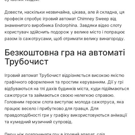
Довести, наскільки незвичайна, цікава, але й складна, ця
професія спробує ігровий автомат Chimney Sweep від
знаменитого виробника Endorphina. Завдяки відео слоту
користувач здійснить подорож у велике місто і попрацює
разом із сажотрусами, щоб отримати велику винагороду.
Безкоштовна гра на автоматі
Трубочист
Ігровий автомат Трубочист відрізняється високою якістю
графічного оформлення та простим керуванням. Дії у грі
відбуваються на тлі дахів будинків міста, куди підіймаються
сажотруси та займаються своєю нелегкою справою.
Головним героєм слота виступає молода сажотруса, яка
працює весело і прибутково для гравця. Для
правдоподібності гри у графіку використовуються анімації
та кумедний музичний супровід.
Перш ніж розпочинати гру в ігровий апарат, слід