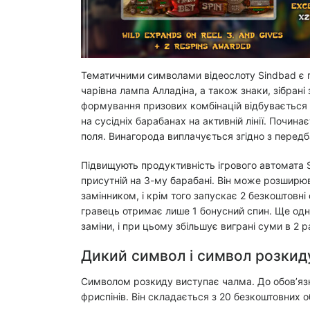
Тематичними символами відеослоту Sindbad є г
чарівна лампа Алладіна, а також знаки, зібрані
формування призових комбінацій відбувається т
на сусідніх барабанах на активній лінії. Почин
поля. Винагорода виплачується згідно з перед
Підвищують продуктивність ігрового автомата 
присутній на 3-му барабані. Він може розширюва
замінником, і крім того запускає 2 безкоштовні
гравець отримає лише 1 бонусний спин. Ще одни
заміни, і при цьому збільшує виграні суми в 2 р
Дикий символ і символ розкид
Символом розкиду виступає чалма. До обов’яз
фриспінів. Він складається з 20 безкоштовних о