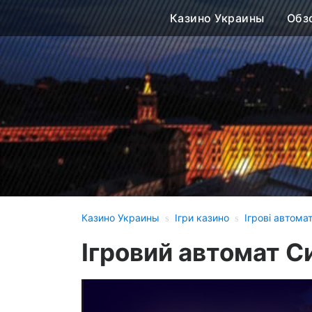
Казино Украины
Обз
Казино Украины
Ігри казино
Ігрові автома
Ігровий автомат 