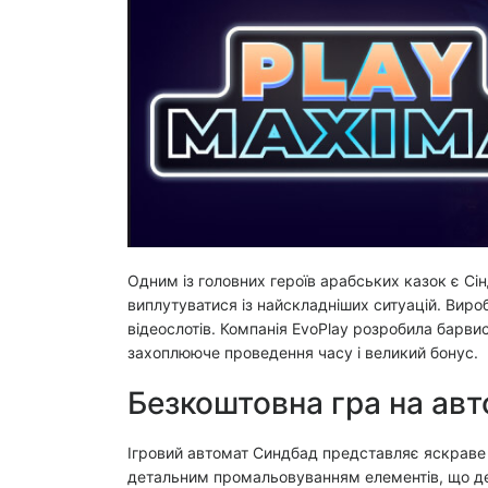
Одним із головних героїв арабських казок є С
виплутуватися із найскладніших ситуацій. Виро
відеослотів. Компанія EvoPlay розробила барви
захоплююче проведення часу і великий бонус.
Безкоштовна гра на авт
Ігровий автомат Синдбад представляє яскраве 
детальним промальовуванням елементів, що де