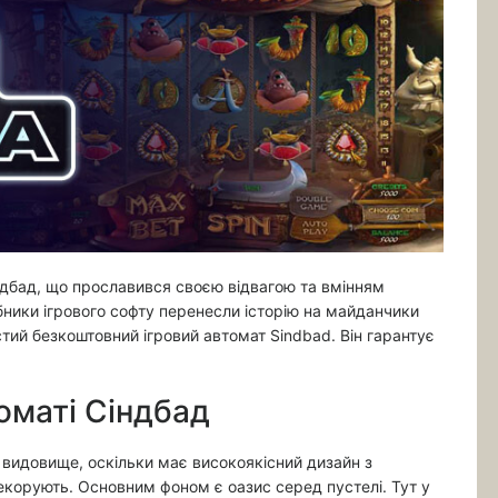
індбад, що прославився своєю відвагою та вмінням
бники ігрового софту перенесли історію на майданчики
стий безкоштовний ігровий автомат Sindbad. Він гарантує
оматі Сіндбад
видовище, оскільки має високоякісний дизайн з
корують. Основним фоном є оазис серед пустелі. Тут у