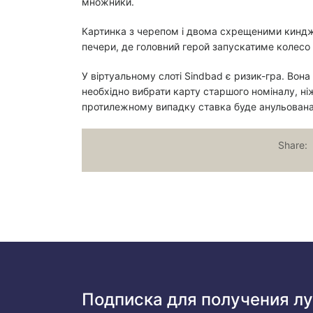
множники.
Картинка з черепом і двома схрещеними киндж
печери, де головний герой запускатиме колесо 
У віртуальному слоті Sindbad є ризик-гра. Вона
необхідно вибрати карту старшого номіналу, ні
протилежному випадку ставка буде анульована
Share:
Подписка для получения лу