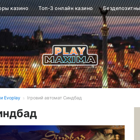
оры казино
Топ-3 онлайн казино
Бездепозитны
ти Evoplay
Ігровий автомат Синдбад
Синдбад