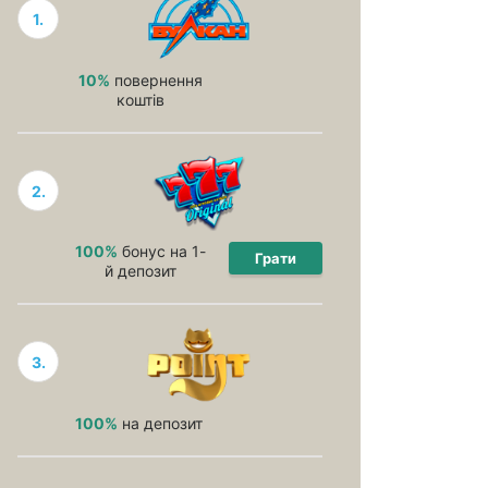
1.
10%
повернення
коштів
2.
100%
бонус на 1-
Грати
й депозит
3.
100%
на депозит