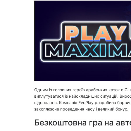
Одним із головних героїв арабських казок є С
виплутуватися із найскладніших ситуацій. Виро
відеослотів. Компанія EvoPlay розробила барви
захоплююче проведення часу і великий бонус.
Безкоштовна гра на авт