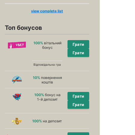
view complete list
Топ бонусов
100%
вітальний
Грати
бонус
Грати
Відповідальна гра
10%
повернення
коштів
100%
бонус на
Грати
1-й депозит
Грати
100%
на депозит