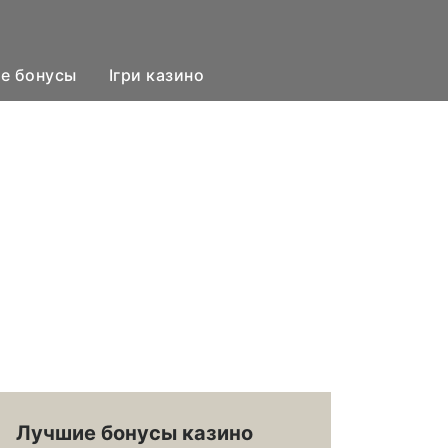
е бонусы
Ігри казино
Лучшие бонусы казино