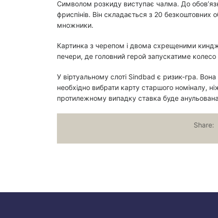
Символом розкиду виступає чалма. До обов’яз
фриспінів. Він складається з 20 безкоштовних о
множники.
Картинка з черепом і двома схрещеними киндж
печери, де головний герой запускатиме колесо 
У віртуальному слоті Sindbad є ризик-гра. Вона
необхідно вибрати карту старшого номіналу, ні
протилежному випадку ставка буде анульована
Share: