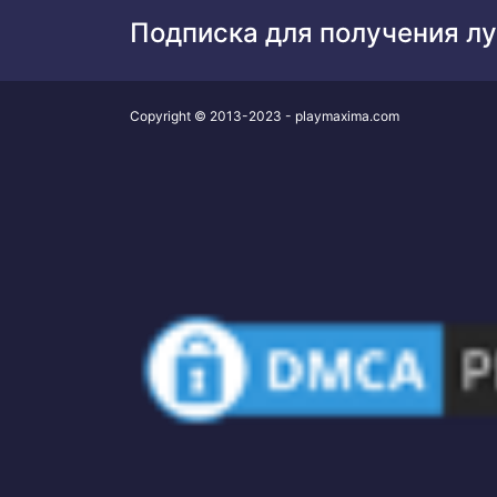
Подписка для получения лу
Copyright © 2013-2023 - playmaxima.com