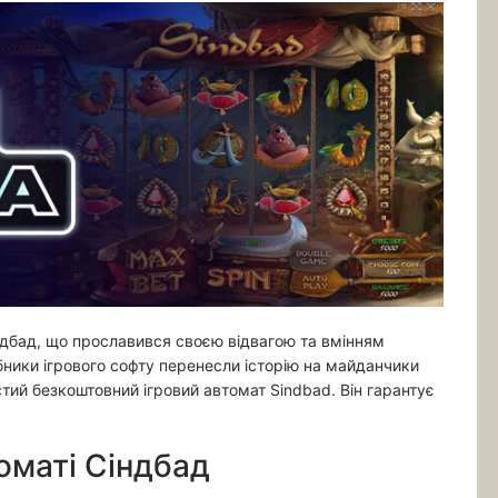
індбад, що прославився своєю відвагою та вмінням
бники ігрового софту перенесли історію на майданчики
стий безкоштовний ігровий автомат Sindbad. Він гарантує
оматі Сіндбад