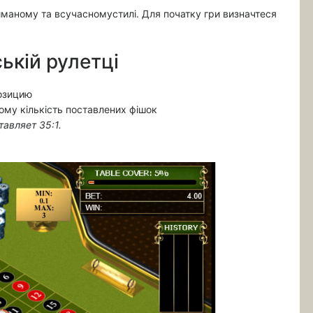
маному та всучасномустилі. Для початку гри визначтеся
ькій рулетці
ьому кількість поставлених фішок
авляет 35:1.