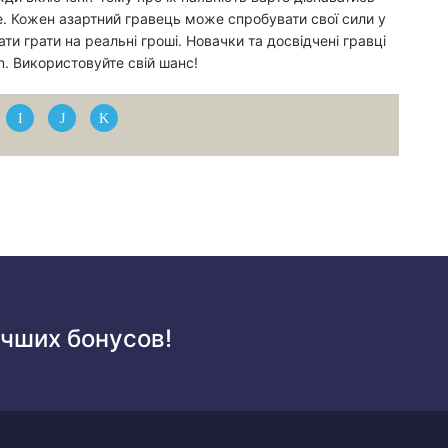
те. Кожен азартний гравець може спробувати свої сили у
чати грати на реальні гроші. Новачки та досвідчені гравці
n. Використовуйте свій шанс!
чших бонусов!