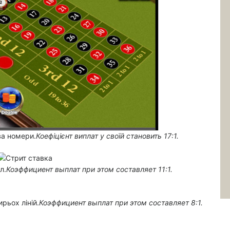
ва номери.
Коефіцієнт виплат у своїй становить 17:1.
л.
Коэффициент выплат при этом составляет 11:1.
рьох ліній.
Коэффициент выплат при этом составляет 8:1.