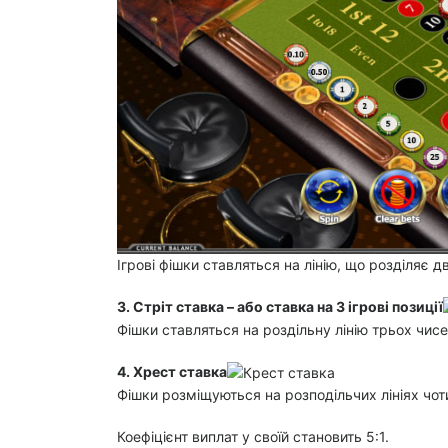
Ігрові фішки ставляться на лінію, що розділяє д
3. Стріт ставка – або ставка на 3 ігрові позиції
Фішки ставляться на роздільну лінію трьох чисе
4. Хрест ставка
Фішки розміщуються на розподільчих лініях чоти
Коефіцієнт виплат у своїй становить 5:1.