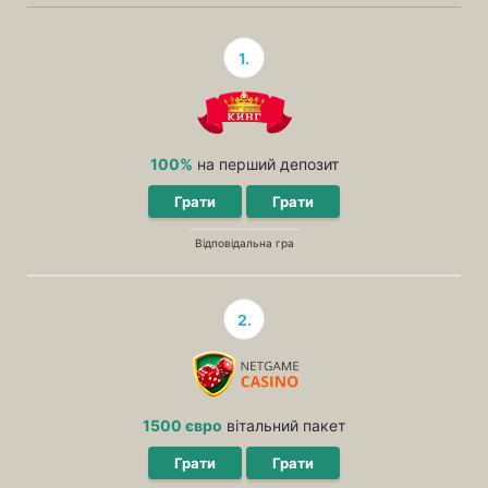
1.
100%
на перший депозит
Грати
Грати
Відповідальна гра
2.
1500 євро
вітальний пакет
Грати
Грати