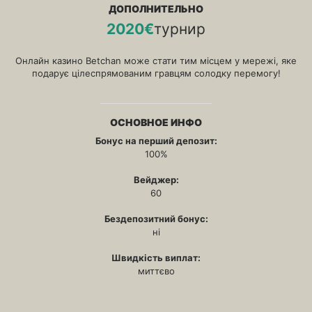
ДОПОЛНИТЕЛЬНО
2020€
турнир
Онлайн казино Betchan може стати тим місцем у мережі, яке
подарує цілеспрямованим гравцям солодку перемогу!
ОСНОВНОЕ ИНФО
Бонус на перший депозит:
100%
Вейджер:
60
Бездепозитний бонус:
ні
Швидкість виплат:
миттєво