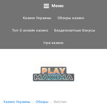
Меню
Казино Украины
Обзоры казино
Топ-3 онлайн казино
Бездепозитные бонусы
Ігри казино
Казино Украины
Обзоры
Betchan