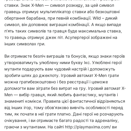
ставки. Знак X-Men — символ розкиду, за цей символ
гравець отримує мультиплікатор ставки або безкоштовні
обертання барабана, при певній комбінації. Wild – дикий
символ, він доповнює виграшні комбінації. А якщо випаде
п’ять таких символів та гравця буде максимальна ставка,
то гравець отримує джек піт. Асупергерої зображені на
інших символах гри.
Ви отримаєте безліч виграшів та бонусів, якщо знаки героїв
утворюватимуть улюблену ними букву Ікс. Улюблені герої
мутанти подарують вам чудовий настрій і допоможуть
зробити шлях до джекпоту. Ігровий автомат X-Men грати
можна гратибезкоштовно і без реєстрації і цеможе
допомогти вам зіграти без витрат на гру. Ігровий автомат X-
Men — вибір гравця, який любить фантастику, мутантів і
знамениті комікси. Правила цієї фантастичної відрізняються
від інших ігор, тому обов’язково вивчіть особливості перед
тим, як почати в неї грати платно. Дані герої не розчарують
очікування, і ви отримаєте багато радості та адреналіну,
граючи з мутантами. На сайті http://playmaxima.com/ ви