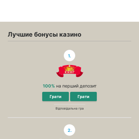
Лучшие бонусы казино
1.
100%
на перший депозит
Грати
Грати
Відповідальна гра
2.