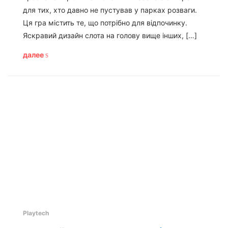
для тих, хто давно не пустував у парках розваги.
Ця гра містить те, що потрібно для відпочинку.
Яскравий дизайн слота на голову вище інших, […]
далее
Playtech