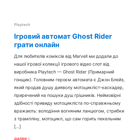
Playtech
Ігровий автомат Ghost Rider
грати онлайн
Для любителів коміксів від Marvell ми додали до
нашої ігрової колекції ігрового відео слот від
виробника Playtech — Ghost Rider (Примарний
гонщик). Головним героєм автомата є Джон Блейз,
який продав душу дияволу мотоцикліст-каскадер,
приречений на пошуки душ грішників. Неймовірні
здібності привиду мотоцикліста по-справжньому
вражають: володіння вогняним ланцюгом, стрибки
з трампліну, мотоцикл, що сам горить пекельним
[…]
далее