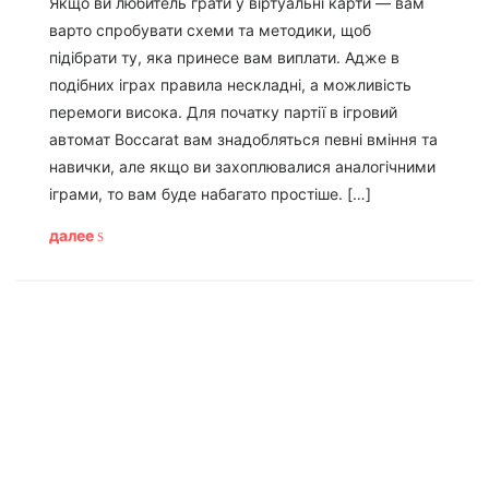
Якщо ви любитель грати у віртуальні карти — вам
варто спробувати схеми та методики, щоб
підібрати ту, яка принесе вам виплати. Адже в
подібних іграх правила нескладні, а можливість
перемоги висока. Для початку партії в ігровий
автомат Boccarat вам знадобляться певні вміння та
навички, але якщо ви захоплювалися аналогічними
іграми, то вам буде набагато простіше. […]
далее