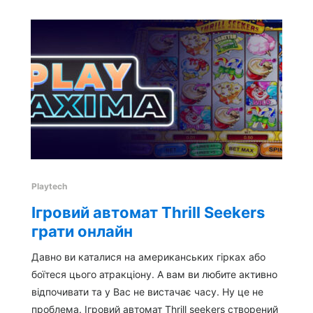
Playtech
Ігровий автомат Thrill Seekers
грати онлайн
Давно ви каталися на американських гірках або
боїтеся цього атракціону. А вам ви любите активно
відпочивати та у Вас не вистачає часу. Ну це не
проблема. Ігровий автомат Thrill seekers створений