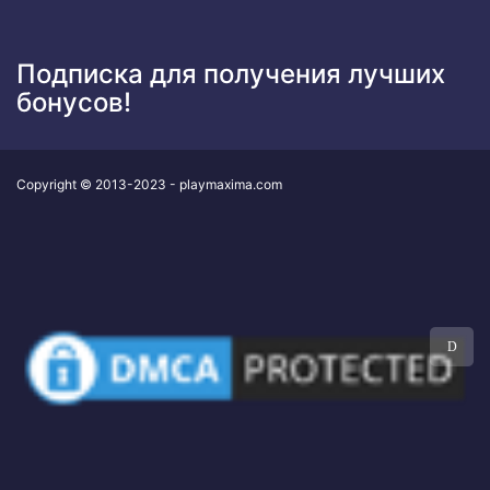
Подписка для получения лучших
бонусов!
Copyright © 2013-2023 - playmaxima.com