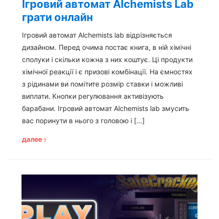
Ігровий автомат Alchemists Lab
грати онлайн
Ігровий автомат Alchemists lab відрізняється
дизайном. Перед очима постає книга, в ній хімічні
сполуки і скільки кожна з них коштує. Ці продукти
хімічної реакції і є призові комбінації. На ємностях
з рідинами ви помітите розмір ставки і можливі
виплати. Кнопки регулювання активізують
барабани. Ігровий автомат Alchemists lab змусить
вас поринути в нього з головою і […]
далее