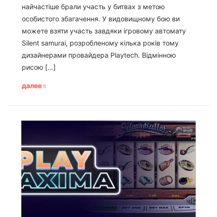
найчастіше брали участь у битвах з метою
особистого збагачення. У видовищному бою ви
можете взяти участь завдяки ігровому автомату
Silent samurai, розробленому кілька років тому
дизайнерами провайдера Playtech. Відмінною
рисою […]
далее