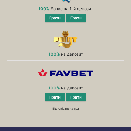
100%
бонус на 1-й депозит
Грати
Грати
100%
на депозит
100%
на депозит
Грати
Грати
Відповідальна гра