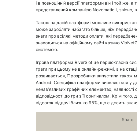
і в повноцінній версії платформи він і той же, 
представлений компанією Novomatic І, звісно, ​​
Також на даній платформі можливе використанн
може заробляти набагато більше, ніж передбач
знати про всілякі методи оплати, які передбаче
знаходиться на офіційному сайті казино VipNetG
системою.
Ігрова платформа RiverSlot це першокласна сист
грати при цьому не в онлайн-режимі, а на стац
розвивається, її розробники випустили також 
Android. Специфіка платформи виявляється у до
ненав’язливих графічних елементах, наявності 
відповідності до гри з її оригіналом. Крім того
відсоток віддачі близько 95%, що є досить зна
Share: