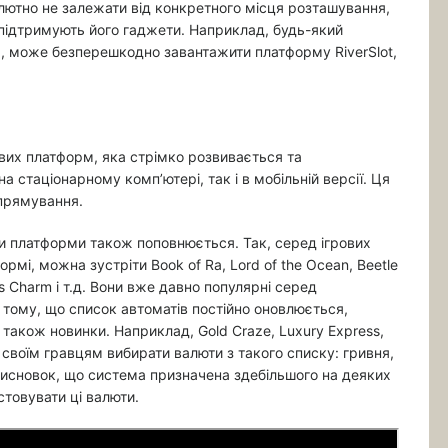
солютно не залежати від конкретного місця розташування,
підтримують його гаджети. Наприклад, будь-який
d, може безперешкодно завантажити платформу RiverSlot,
рових платформ, яка стрімко розвивається та
 стаціонарному комп’ютері, так і в мобільній версії. Ця
спрямування.
и платформи також поповнюється. Так, серед ігрових
рмі, можна зустріти Book of Ra, Lord of the Ocean, Beetle
’s Charm і т.д. Вони вже давно популярні серед
 тому, що список автоматів постійно оновлюється,
також новинки. Наприклад, Gold Craze, Luxury Express,
яє своїм гравцям вибирати валюти з такого списку: гривня,
исновок, що система призначена здебільшого на деяких
стовувати ці валюти.