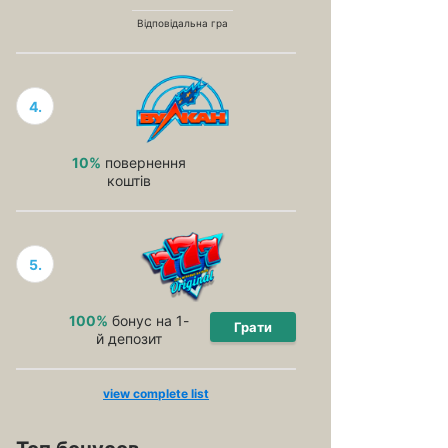
Відповідальна гра
4.
10%
повернення
коштів
5.
100%
бонус на 1-
Грати
й депозит
view complete list