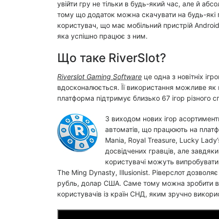
увійти гру не тільки в будь-який час, але й аб
тому що додаток можна скачувати на будь-які 
користувач, що має мобільний пристрій Androi
яка успішно працює з ним.
Що таке RiverSlot?
Riverslot Gaming Software
це одна з новітніх іг
вдосконалюється. Її використання можливе як на
платформа підтримує близько 67 ігор різного 
З виходом нових ігор асортимент
автоматів, що працюють на платфо
Mania, Royal Treasure, Lucky Lady
досвідчених гравців, але завдяки
користувачі можуть випробувати 
The Ming Dynasty, Illusionist. Ріверслот дозвол
рубль, долар США. Саме тому можна зробити в
користувачів із країн СНД, яким зручно викори