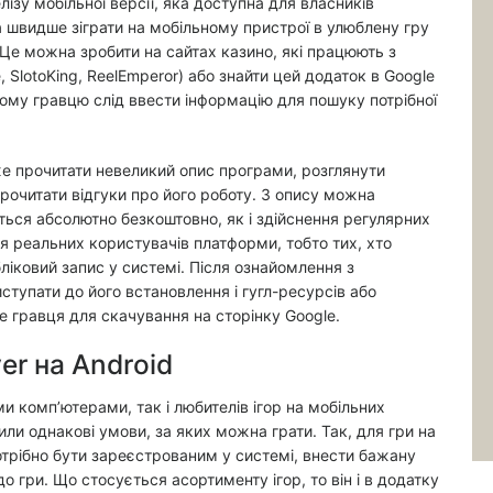
зу мобільної версії, яка доступна для власників
а швидше зіграти на мобільному пристрої в улюблену гру
Це можна зробити на сайтах казино, які працюють з
SlotoKing, ReelEmperor) або знайти цей додаток в Google
ному гравцю слід ввести інформацію для пошуку потрібної
оже прочитати невеликий опис програми, розглянути
прочитати відгуки про його роботу. З опису можна
ться абсолютно безкоштовно, як і здійснення регулярних
я реальних користувачів платформи, тобто тих, хто
іковий запис у системі. Після ознайомлення з
тупати до його встановлення і гугл-ресурсів або
е гравця для скачування на сторінку Google.
r на Android
ми комп’ютерами, так і любителів ігор на мобільних
и однакові умови, за яких можна грати. Так, для гри на
отрібно бути зареєстрованим у системі, внести бажану
о гри. Що стосується асортименту ігор, то він і в додатку