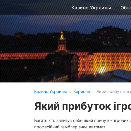
Казино Украины
Обз
Казино Украины
Корисне
Який прибуток іг
Який прибуток ігр
Багато хто запитує себе який прибуток ігрових 
професійний гемблер знає
автомат
.