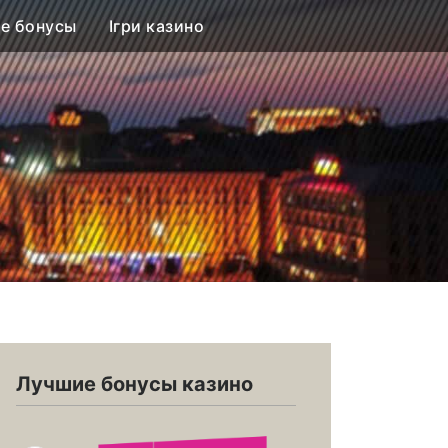
е бонусы
Ігри казино
Лучшие бонусы казино