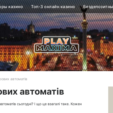
оры казино
Топ-3 онлайн казино
Бездепозитны
рових автоматів
ових автоматів
автоматів сьогодні? І що це взагалі таке. Кожен