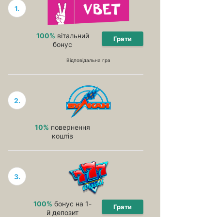
1.
100%
вітальний
Грати
бонус
Відповідальна гра
2.
10%
повернення
коштів
3.
100%
бонус на 1-
Грати
й депозит