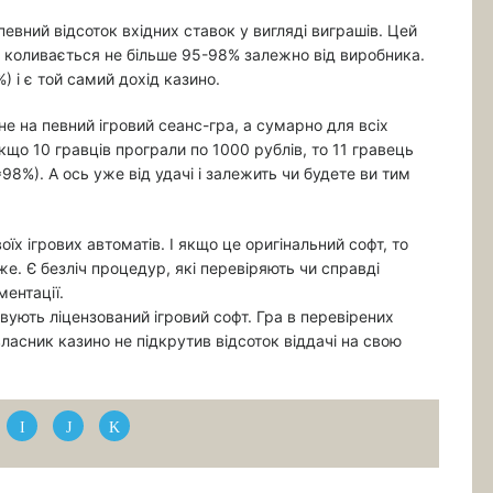
евний відсоток вхідних ставок у вигляді виграшів. Цей
ін коливається не більше 95-98% залежно від виробника.
 і є той самий дохід казино.
е на певний ігровий сеанс-гра, а сумарно для всіх
кщо 10 гравців програли по 1000 рублів, то 11 гравець
8%). А ось уже від удачі і залежить чи будете ви тим
оїх ігрових автоматів. І якщо це оригінальний софт, то
же. Є безліч процедур, які перевіряють чи справді
ментації.
овують ліцензований ігровий софт. Гра в перевірених
ласник казино не підкрутив відсоток віддачі на свою