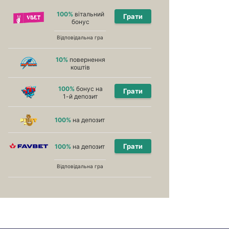
100%
вітальний
Грати
бонус
Відповідальна гра
10%
повернення
коштів
100%
бонус на
Грати
1-й депозит
100%
на депозит
Грати
100%
на депозит
Відповідальна гра