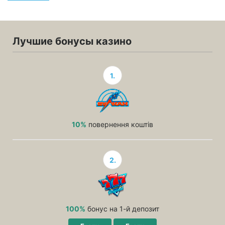
Лучшие бонусы казино
1.
10%
повернення коштів
2.
100%
бонус на 1-й депозит