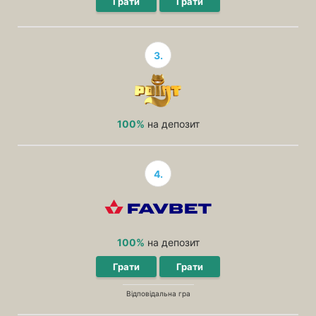
Грати
Грати
3.
100%
на депозит
4.
100%
на депозит
Грати
Грати
Відповідальна гра