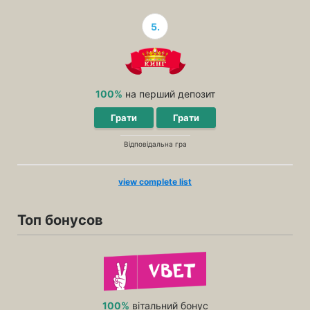
5.
100%
на перший депозит
Грати
Грати
Відповідальна гра
view complete list
Топ бонусов
100%
вітальний бонус