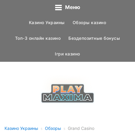
Меню
Казино Украины
Обзоры казино
Топ-3 онлайн казино
Бездепозитные бонусы
Ігри казино
Казино Украины
Обзоры
Grand Casino