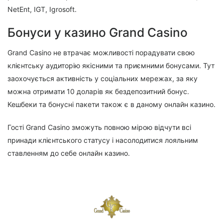
NetEnt, IGT, Igrosoft.
Бонуси у казино Grand Casino
Grand Casino не втрачає можливості порадувати свою
клієнтську аудиторію якісними та приємними бонусами. Тут
заохочується активність у соціальних мережах, за яку
можна отримати 10 доларів як бездепозитний бонус.
Кешбеки та бонусні пакети також є в даному онлайн казино.
Гості Grand Casino зможуть повною мірою відчути всі
принади клієнтського статусу і насолодитися лояльним
ставленням до себе онлайн казино.