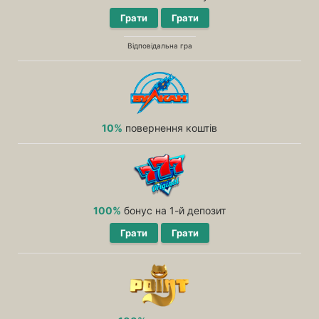
Грати
Грати
Відповідальна гра
10%
повернення коштів
100%
бонус на 1-й депозит
Грати
Грати