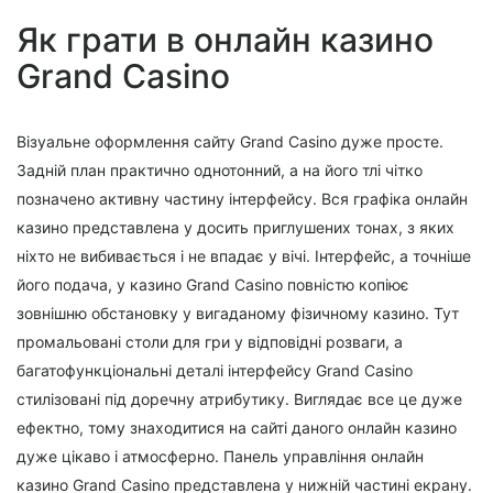
Як грати в онлайн казино
Grand Casino
Візуальне оформлення сайту Grand Casino дуже просте.
Задній план практично однотонний, а на його тлі чітко
позначено активну частину інтерфейсу. Вся графіка онлайн
казино представлена ​​у досить приглушених тонах, з яких
ніхто не вибивається і не впадає у вічі. Інтерфейс, а точніше
його подача, у казино Grand Casino повністю копіює
зовнішню обстановку у вигаданому фізичному казино. Тут
промальовані столи для гри у відповідні розваги, а
багатофункціональні деталі інтерфейсу Grand Casino
стилізовані під доречну атрибутику. Виглядає все це дуже
ефектно, тому знаходитися на сайті даного онлайн казино
дуже цікаво і атмосферно. Панель управління онлайн
казино Grand Casino представлена ​​у нижній частині екрану.