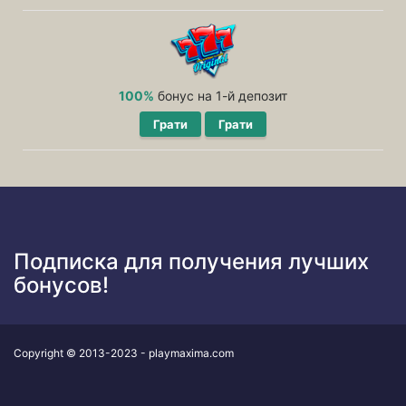
100%
бонус на 1-й депозит
Грати
Грати
Подписка для получения лучших
бонусов!
Copyright © 2013-2023 - playmaxima.com