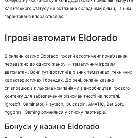
комфортну обстановку в колі додаткових привілеїв. Набуття
клієнтського статусу не обтяжене складними діями, і з ним
гарантовано впораються всі.
Ігрові автомати Eldorado
В онлайн казино Eldorado ігровий асортимент прив’язаний
переважно до одного жанру — тематичним ігровим
автоматам. Вони тут доступні в різних тематиках, технічних
характеристиках і брендах. До речі, онлайн казино
співпрацює з кількома компаніями з виробництва ігрового
контенту для забезпечення різноманітності на порталі.
Igrosoft, Gaminator, Playtech, Quickspin, AMATIC, Bet Soft,
Yggdrasil Gaming опинилися у списку партнерів.
Бонуси у казино Eldorado