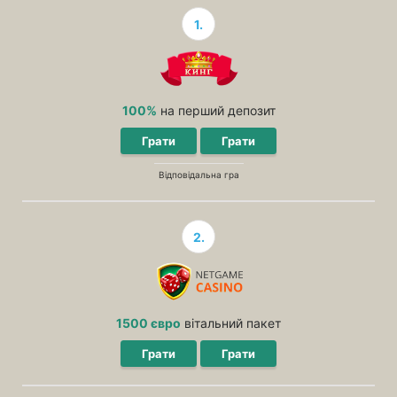
1.
100%
на перший депозит
Грати
Грати
Відповідальна гра
2.
1500 євро
вітальний пакет
Грати
Грати