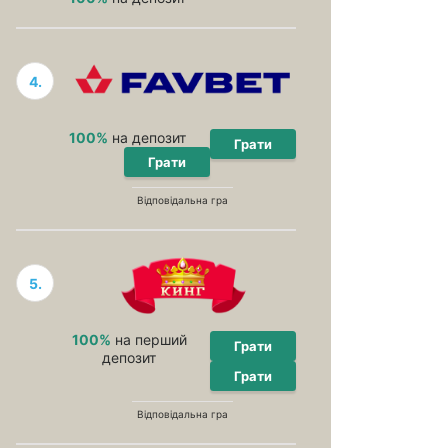
4.
100%
на депозит
Грати
Грати
Відповідальна гра
5.
100%
на перший
Грати
депозит
Грати
Відповідальна гра