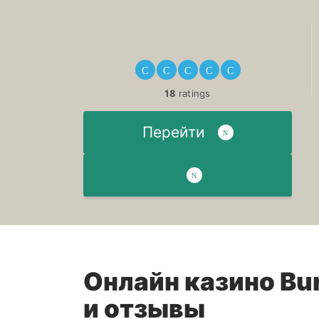
18
ratings
Перейти
Онлайн казино Bur
и отзывы