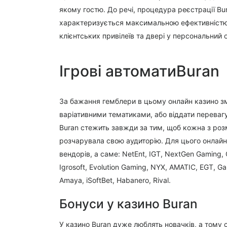
якому гостю. До речі, процедура реєстрації Bu
характеризується максимальною ефективністю.
клієнтських привілеїв та двері у персональний 
Ігрові автоматиBuran
За бажання гемблери в цьому онлайн казино зм
варіативними тематиками, або віддати переваг
Buran стежить завжди за тим, щоб кожна з розмі
розчарувала свою аудиторію. Для цього онлайн
вендорів, а саме: NetEnt, IGT, NextGen Gaming, 
Igrosoft, Evolution Gaming, NYX, AMATIC, EGT, Ga
Amaya, iSoftBet, Habanero, Rival.
Бонуси у казино Buran
У казино Buran дуже люблять новачків, а тому 