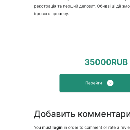
реєстрація та перший депозит. Обидві ці дії з
ігрового процесу.
35000RUB
Перейти
Добавить комментар
You must
login
in order to comment or rate a revie