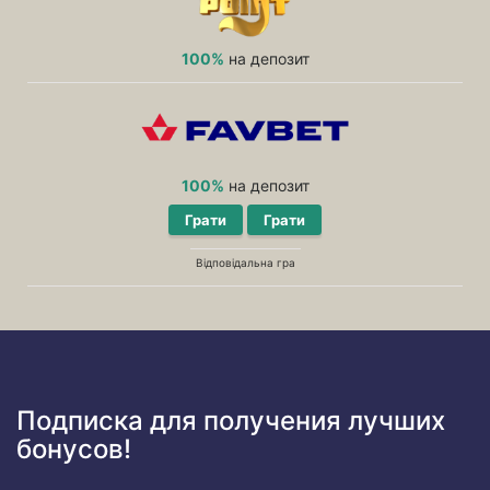
100%
на депозит
100%
на депозит
Грати
Грати
Відповідальна гра
Подписка для получения лучших
бонусов!