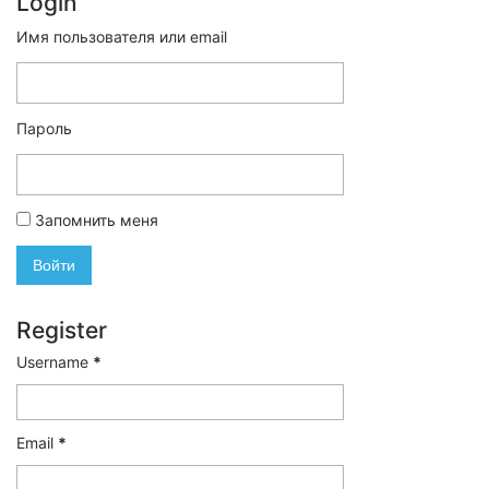
Login
Имя пользователя или email
Пароль
Запомнить меня
Register
Username
*
Email
*