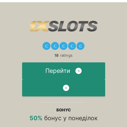
18
ratings
Перейти
БОНУС
50%
бонус у понеділок