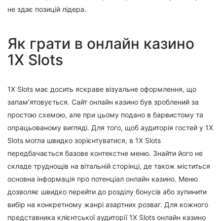
не здає позицій лідера.
Як грати в онлайн казино
1X Slots
1X Slots має досить яскраве візуальне оформлення, що
запам’ятовується. Сайт онлайн казино був зроблений за
простою схемою, але при цьому подано в барвистому та
опрацьованому вигляді. Для того, щоб аудиторія гостей у 1X
Slots могла швидко зорієнтуватися, в 1X Slots
передбачається базове контекстне меню. Знайти його не
складе труднощів на вітальній сторінці, де також міститься
основна інформація про потенціал онлайн казино. Меню
дозволяє швидко перейти до розділу бонусів або зупинити
вибір на конкретному жанрі азартних розваг. Для кожного
представника клієнтської аудиторії 1X Slots онлайн казино