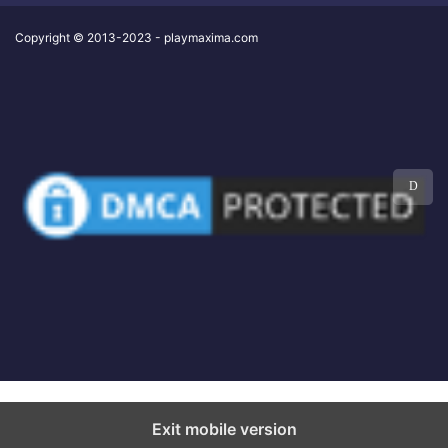
Copyright © 2013-2023 - playmaxima.com
Exit mobile version