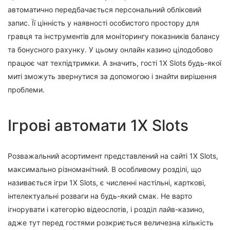
автоматично передбачається персональний обліковий
запис. Її цінність у наявності особистого простору для
гравця та інструментів для моніторингу показників балансу
та бонусного рахунку. У цьому онлайн казино цілодобово
працює чат техпідтримки. А значить, гості 1X Slots будь-якої
миті зможуть звернутися за допомогою і знайти вирішення
проблеми.
Ігрові автомати 1X Slots
Розважальний асортимент представлений на сайті 1X Slots,
максимально різноманітний. В особливому розділі, що
називається ігри 1X Slots, є численні настільні, карткові,
інтелектуальні розваги на будь-який смак. Не варто
ігнорувати і категорію відеослотів, і розділ лайв-казино,
адже тут перед гостями розкриється величезна кількість