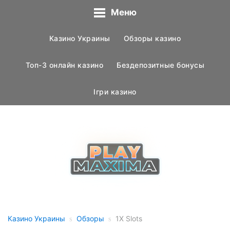
Меню
Казино Украины
Обзоры казино
Топ-3 онлайн казино
Бездепозитные бонусы
Ігри казино
Казино Украины
Обзоры
1X Slots