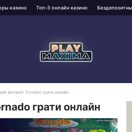
оры казино
Топ-3 онлайн казино
Бездепозитны
вий автомат Tornado грати онлайн
ornado грати онлайн