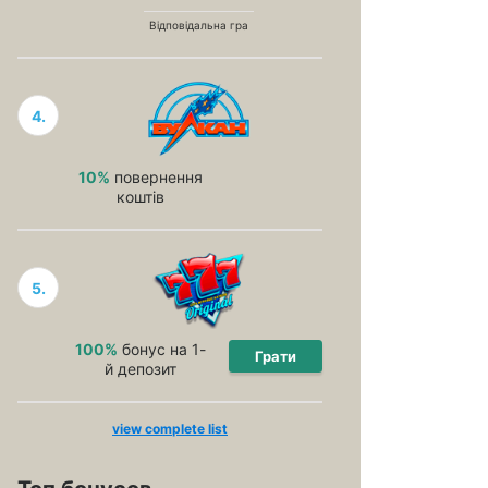
Відповідальна гра
4.
10%
повернення
коштів
5.
100%
бонус на 1-
Грати
й депозит
view complete list