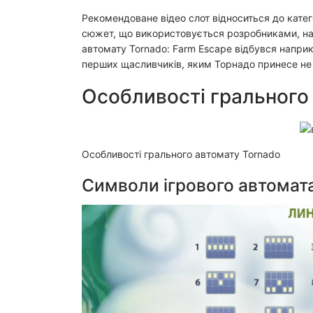
Рекомендоване відео слот відноситься до катег
сюжет, що використовується розробниками, напе
автомату Tornado: Farm Escape відбувся наприк
перших щасливчиків, яким Торнадо принесе не 
Особливості грального
Особливості грального автомату Tornado
Символи ігрового автомат