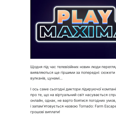
Щодня під час телевізійних новин люди перегля
виявляються ще гіршими за попередні: сюжети 
вулканів, цунамі…
І ось саме сьогодні диктори лідируючої компан
про те, що на віртуальний світ насувається сп
онлайн, однак, не варто боятися погодних умов
і запам’ятовується назвою Tornado: Farm Escap
грошові виплати!