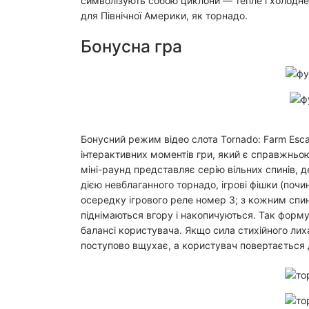
символізують собою циклони — тепле і холодне
для Північної Америки, як торнадо.
Бонусна гра
Бонусний режим відео слота Tornado: Farm Es
інтерактивних моментів гри, який є справжньою
міні-раунд представляє серію вільних спинів, де
дією невблаганного торнадо, ігрові фішки (поч
осередку ігрового реле номер 3; з кожним спино
піднімаються вгору і накопичуються. Так форму
балансі користувача. Якщо сила стихійного лих
поступово вщухає, а користувач повертається 