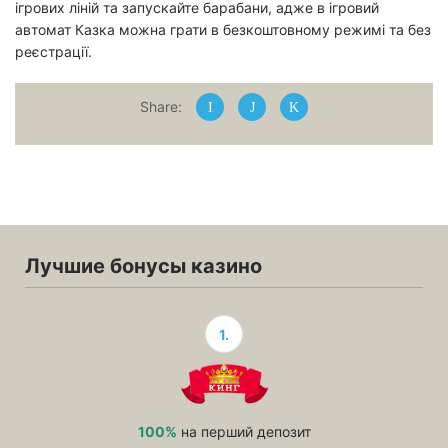
ігрових ліній та запускайте барабани, адже в ігровий
автомат Казка можна грати в безкоштовному режимі та без
реєстрації.
Share:
Лучшие бонусы казино
1.
100%
на перший депозит