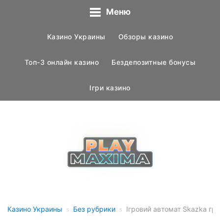
Меню
Казино Украины
Обзоры казино
Топ-3 онлайн казино
Бездепозитные бонусы
Ігри казино
Казино Украины
Без рубрики
Ігровий автомат Skazka гра