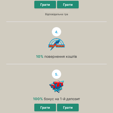
Грати
Грати
Відповідальна гра
4.
10%
повернення коштів
5.
100%
бонус на 1-й депозит
Грати
Грати