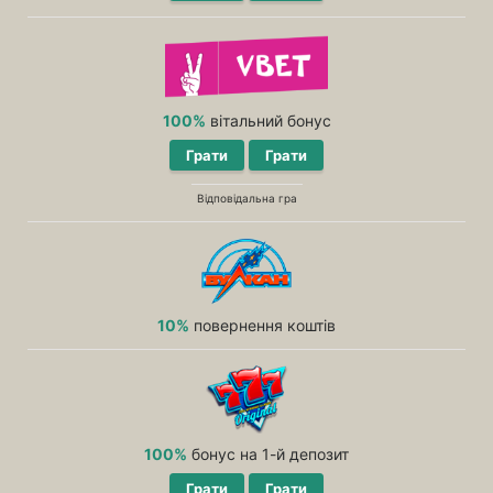
100%
вітальний бонус
Грати
Грати
Відповідальна гра
10%
повернення коштів
100%
бонус на 1-й депозит
Грати
Грати