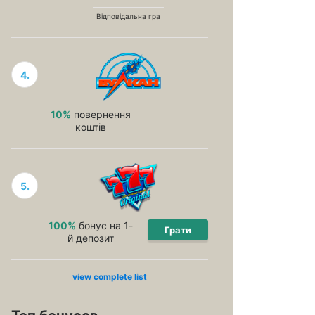
Відповідальна гра
4.
10%
повернення
коштів
5.
100%
бонус на 1-
Грати
й депозит
view complete list