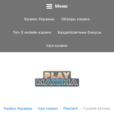
Меню
Казино Украины
Обзоры казино
Топ-3 онлайн казино
Бездепозитные бонусы
Ігри казино
Казино Украины
Ігри казино
Playtech
Ігровий автомат 