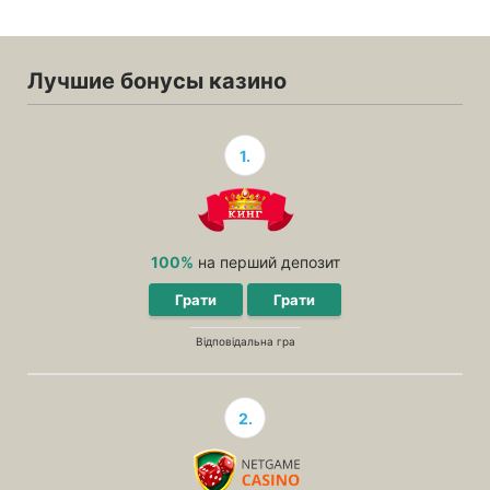
Лучшие бонусы казино
1.
100%
на перший депозит
Грати
Грати
Відповідальна гра
2.