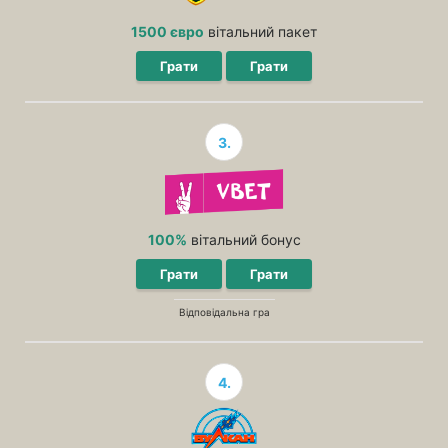
1500 євро
вітальний пакет
Грати
Грати
3.
100%
вітальний бонус
Грати
Грати
Відповідальна гра
4.