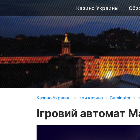
Казино Украины
Обз
Казино Украины
Ігри казино
Gaminator
І
Ігровий автомат M