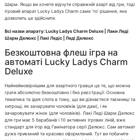
Шарм. Якщо ви хочете відчути справжній азарт від гри, тоді
ігровий апарат Lucky Ladys Charm саме ‘то’ рішення, яке
дозволить це здійснити.
Всі назви апарату: Lucky Ladys Charm Deluxe | Лаки Леді
Шарм Делюкс | Лакі Ледіс | Леді Делюкс
Безкоштовна флеш ігра на
автоматі Lucky Ladys Charm
Deluxe
Найнеймовірнішим для азартного гравця це те, що можна
грати абсолютно безкоштовно і без реєстрації. Основна
тематика та ідея слота в тому, що ви дізнаєтеся таємниці та
хитрощі, як зачарувати чоловіків (для дам), і як
зачаровувати жінок (для чоловіків). Лакі Леді Шарм Делюкс
для гри має 5 барабанів і 10 активних ігрових ліній, вже
стандарт для ігор від Гамінатора серії Делюкс. Сам автомат
дуже приємний та красиво оформлений. Тут ви побачите