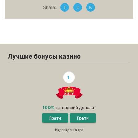
Share:
Лучшие бонусы казино
1.
100%
на перший депозит
Грати
Грати
Відповідальна гра