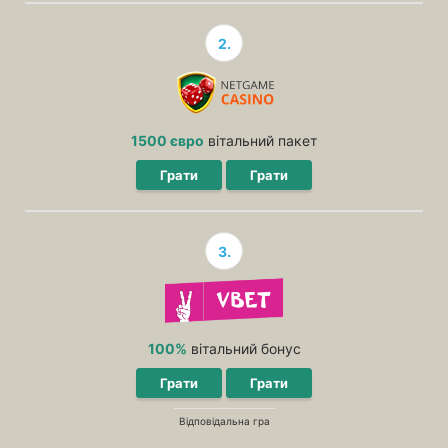
2.
1500 євро
вітальний пакет
Грати
Грати
3.
100%
вітальний бонус
Грати
Грати
Відповідальна гра