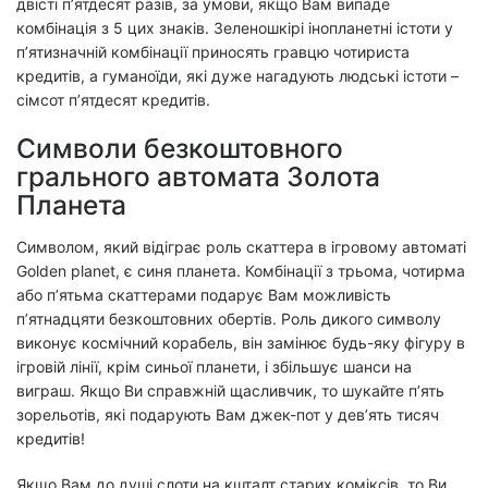
двісті п’ятдесят разів, за умови, якщо Вам випаде
комбінація з 5 цих знаків. Зеленошкірі інопланетні істоти у
п’ятизначній комбінації приносять гравцю чотириста
кредитів, а гуманоїди, які дуже нагадують людські істоти –
сімсот п’ятдесят кредитів.
Символи безкоштовного
грального автомата Золота
Планета
Символом, який відіграє роль скаттера в ігровому автоматі
Golden planet, є синя планета. Комбінації з трьома, чотирма
або п’ятьма скаттерами подарує Вам можливість
п’ятнадцяти безкоштовних обертів. Роль дикого символу
виконує космічний корабель, він замінює будь-яку фігуру в
ігровій лінії, крім синьої планети, і збільшує шанси на
виграш. Якщо Ви справжній щасливчик, то шукайте п’ять
зорельотів, які подарують Вам джек-пот у дев’ять тисяч
кредитів!
Якщо Вам до душі слоти на кшталт старих коміксів, то Ви