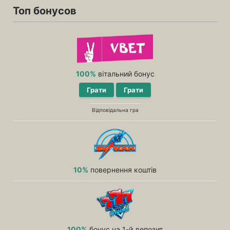
Топ бонусов
100%
вітальний бонус
Грати
Грати
Відповідальна гра
10%
повернення коштів
100%
бонус на 1-й депозит