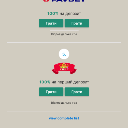
100%
на депозит
Грати
Грати
Відповідальна гра
5.
100%
на перший депозит
Грати
Грати
Відповідальна гра
view complete list