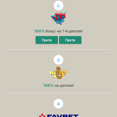
2.
100%
бонус на 1-й депозит
Грати
Грати
3.
100%
на депозит
4.