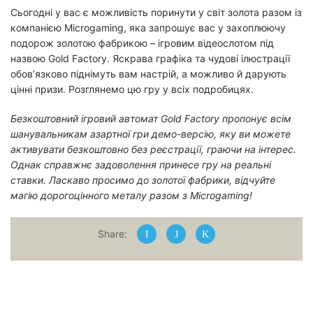
Сьогодні у вас є можливість поринути у світ золота разом із
компанією Microgaming, яка запрошує вас у захоплюючу
подорож золотою фабрикою – ігровим відеослотом під
назвою Gold Factory. Яскрава графіка та чудові ілюстрації
обов’язково піднімуть вам настрій, а можливо й дарують
цінні призи. Розглянемо цю гру у всіх подробицях.
Безкоштовний ігровий автомат Gold Factory пропонує всім
шанувальникам азартної гри демо-версію, яку ви можете
активувати безкоштовно без реєстрації, граючи на інтерес.
Однак справжнє задоволення принесе гру на реальні
ставки. Ласкаво просимо до золотої фабрики, відчуйте
магію дорогоцінного металу разом з Microgaming!
Share: