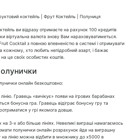
 Фруктовий коктейль | Фрут Коктейль | Полуниця
тейль ви відразу отримаєте на рахунок 100 кредитів
нки віртуальна валюта знову Вам нараховуватиметься.
Fruit Cocktail з повною впевненістю в системі і отримувати
на кожному, хто любить непідробний азарт, і бажає
на це своїх особистих коштів.
 Полунички
полунички онлайн безкоштовно:
 лінію. Гравець «вичікує» появи на ігрових барабанах
ться бонусна гра. Гравець відіграє бонусну гру та
ротриматися у грі якомога довше.
на 3-х або більше лініях. Невеликі виграші намагаємось
 автомати полунички онлайн розрахунок йде на виграшну
у на лінію можна відбити в множнику до х5000 в