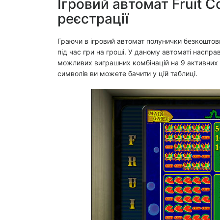
Ігровий автомат Fruit C
реєстрації
Граючи в ігровий автомат полунички безкоштов
під час гри на гроші. У даному автоматі наспра
можливих виграшних комбінацій на 9 активних іг
символів ви можете бачити у цій таблиці.