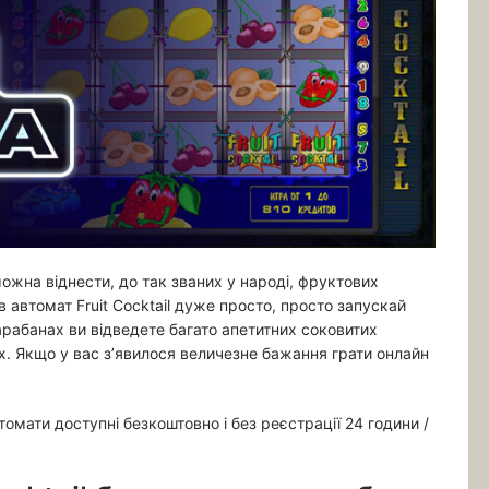
жна віднести, до так званих у народі, фруктових
в автомат Fruit Cocktail дуже просто, просто запускай
арабанах ви відведете багато апетитних соковитих
ях. Якщо у вас з’явилося величезне бажання грати онлайн
томати доступні безкоштовно і без реєстрації 24 години /