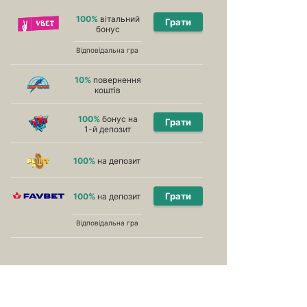
100%
вітальний
Грати
бонус
Відповідальна гра
10%
повернення
коштів
100%
бонус на
Грати
1-й депозит
100%
на депозит
Грати
100%
на депозит
Відповідальна гра