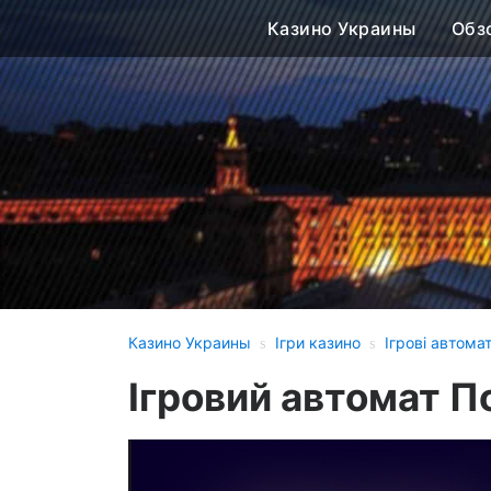
Казино Украины
Обз
Казино Украины
Ігри казино
Ігрові автома
Ігровий автомат П