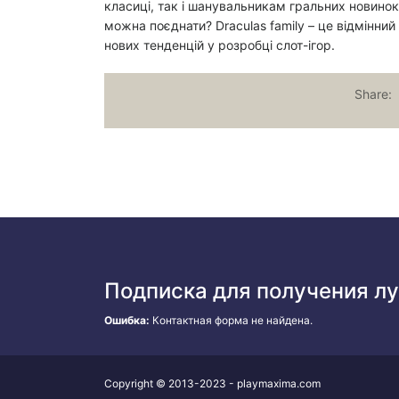
класиці, так і шанувальникам гральних новино
можна поєднати? Draculas family – це відмінний
нових тенденцій у розробці слот-ігор.
Share:
Подписка для получения лу
Ошибка:
Контактная форма не найдена.
Copyright © 2013-2023 - playmaxima.com