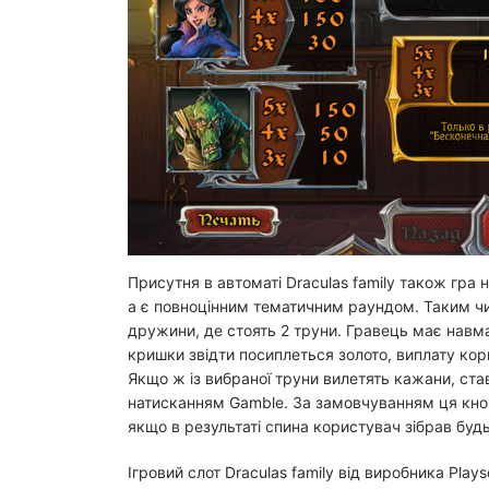
Присутня в автоматі Draculas family також гра 
а є повноцінним тематичним раундом. Таким чи
дружини, де стоять 2 труни. Гравець має навман
кришки звідти посиплеться золото, виплату ко
Якщо ж із вибраної труни вилетять кажани, ста
натисканням Gamble. За замовчуванням ця кноп
якщо в результаті спина користувач зібрав буд
Ігровий слот Draculas family від виробника Pla