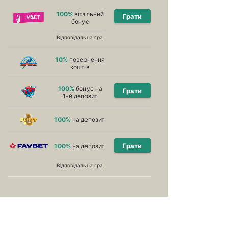
100%
вітальний
Грати
бонус
Відповідальна гра
10%
повернення
коштів
100%
бонус на
Грати
1-й депозит
100%
на депозит
Грати
100%
на депозит
Відповідальна гра