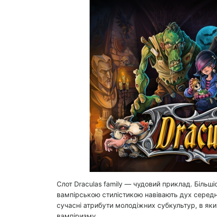
Слот Draculas family — чудовий приклад. Більшіс
вампірською стилістикою навівають дух середнь
сучасні атрибути молодіжних субкультур, в яки
вампіризму.