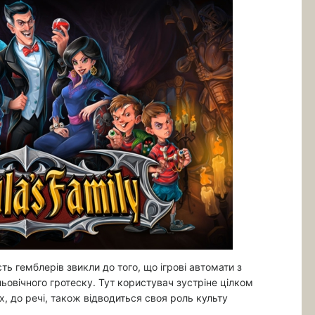
ть гемблерів звикли до того, що ігрові автомати з
овічного гротеску. Тут користувач зустріне цілком
х, до речі, також відводиться своя роль культу