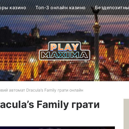
оры казино
Топ-3 онлайн казино
Бездепозитны
овий автомат Dracula’s Family грати онлайн
acula’s Family грати