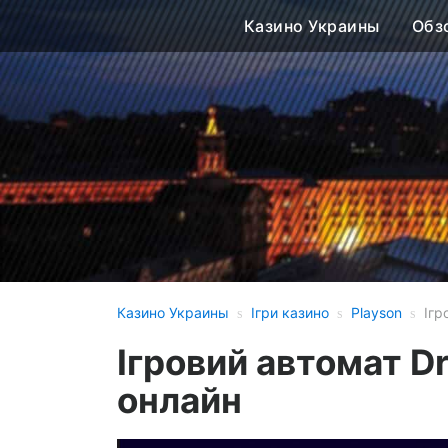
Казино Украины
Обз
Казино Украины
Ігри казино
Playson
Ігр
Ігровий автомат Dr
онлайн