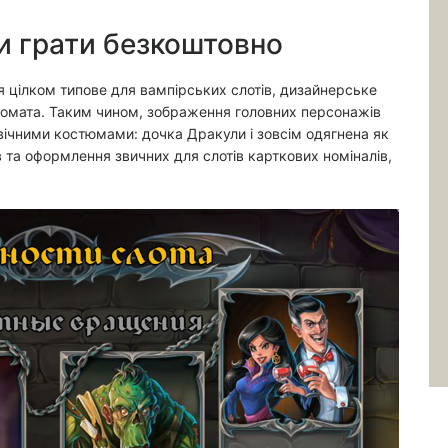
и грати безкоштовно
 цілком типове для вампірських слотів, дизайнерське
омата. Таким чином, зображення головних персонажів
овічними костюмами: дочка Дракули і зовсім одягнена як
 та оформлення звичних для слотів карткових номіналів,