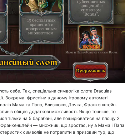
ують себе. Так, спеціальна символіка слота Draculas
ції. Зокрема, фриспіни в даному ігровому автоматі
мволів Мама та Папа, Близнюки, Дочка, Франкенштейн.
пинів обіцяє додаткові можливості. Якщо точніше, то
ися тільки на 5 барабані, але поширюватися на площу 2
 Франкенштейн — множник, що зростає, ну а Мама і Папа
ктеристик символів не потрапити в призовий тур, що