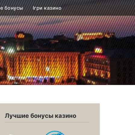
е бонусы
Ігри казино
Лучшие бонусы казино