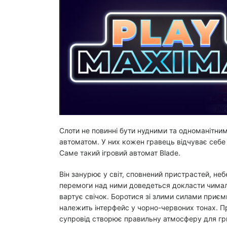
Слоти не повинні бути нудними та одноманітни
автоматом. У них кожен гравець відчуває себе 
Саме такий ігровий автомат Blade.
Він занурює у світ, сповнений пристрастей, неб
перемоги над ними доведеться докласти чимало
вартує свічок. Боротися зі злими силами приєм
належить інтерфейс у чорно-червоних тонах. П
супровід створює правильну атмосферу для гр