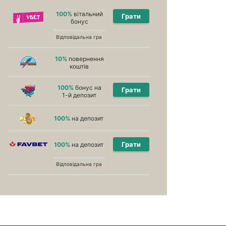
100%
вітальний
Грати
бонус
Відповідальна гра
10%
повернення
коштів
100%
бонус на
Грати
1-й депозит
100%
на депозит
Грати
100%
на депозит
Відповідальна гра