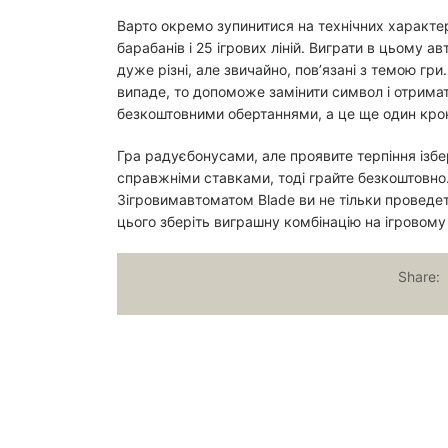
Варто окремо зупинитися на технічних характер
барабанів і 25 ігрових ліній. Виграти в цьому 
дуже різні, але звичайно, пов’язані з темою г
випаде, то допоможе замінити символ і отримат
безкоштовними обертаннями, а це ще один кро
Гра радуєбонусами, але проявите терпіння ізбе
справжніми ставками, тоді грайте безкоштовно.
Зігровимавтоматом Blade ви не тільки проведе
цього зберіть виграшну комбінацію на ігровому 
Share: