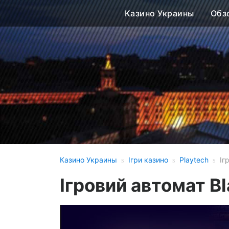
Казино Украины
Обз
Казино Украины
Ігри казино
Playtech
Іг
Ігровий автомат B