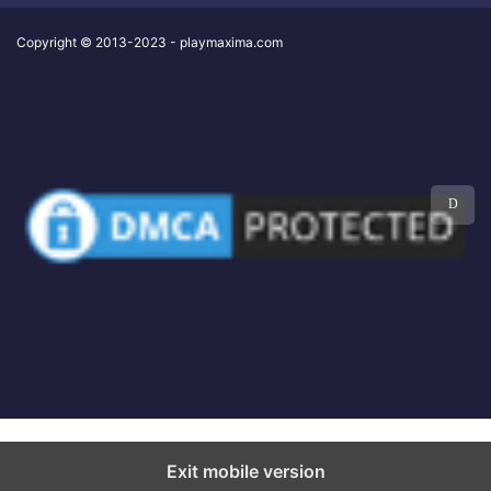
Copyright © 2013-2023 - playmaxima.com
Exit mobile version