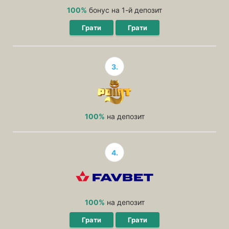
100%
бонус на 1-й депозит
Грати
Грати
3.
100%
на депозит
4.
100%
на депозит
Грати
Грати