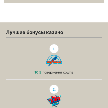
Лучшие бонусы казино
1.
10%
повернення коштів
2.