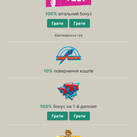
100%
вітальний бонус
Грати
Грати
Відповідальна гра
10%
повернення коштів
100%
бонус на 1-й депозит
Грати
Грати