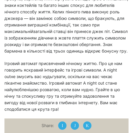
знаки коктейлів та багато інших спокус для любителів
нічного способу життя. Келих пінного пива виконує роль
джокера — він замінює собою символи, що бракують, для
отримання виграшної комбінації, так само при
максимальнійзагальній ставці він принесе джек піт. Символ
із зображенням дівчини в жовте плаття служить символом
розкиду і ви отримаєте безкоштовні обертання. Знак
бармена в кількості від трьох одиниць відкриє бонусну гру.
Ігровий автомат присвячений нічному життю. Про це нам
говорить яскравий інтерфейс та ігрові символи. A night
outне змусить вас нудьгувати, оскільки на вас чекає
пікантне знайомство. Ігровий автомат A night out стане
найулюбленішою розвагою, коли вам нудно. Грайте в цю
нічну та спокусливу гру та отримуйте задоволення та
вигоду від нової розваги в глибинах інтернету. Вам має
сподобатися ця крута гра!
Share: