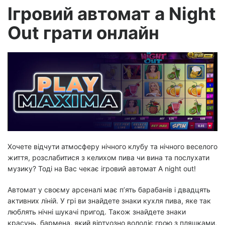
Ігровий автомат a Night
Out грати онлайн
Хочете відчути атмосферу нічного клубу та нічного веселого
життя, розслабитися з келихом пива чи вина та послухати
музику? Тоді на Вас чекає ігровий автомат A night out!
Автомат у своєму арсеналі має п’ять барабанів і двадцять
активних ліній. У грі ви знайдете знаки кухля пива, яке так
люблять нічні шукачі пригод. Також знайдете знаки
красунь, бармена, який віртуозно володіє грою з пляшками,