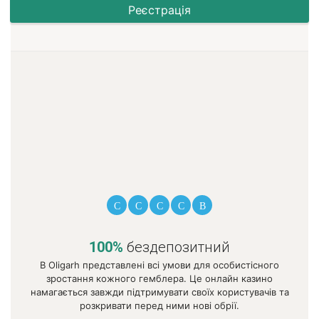
Реєстрація
100%
бездепозитний
В Oligarh представлені всі умови для особистісного
зростання кожного гемблера. Це онлайн казино
намагається завжди підтримувати своїх користувачів та
розкривати перед ними нові обрії.