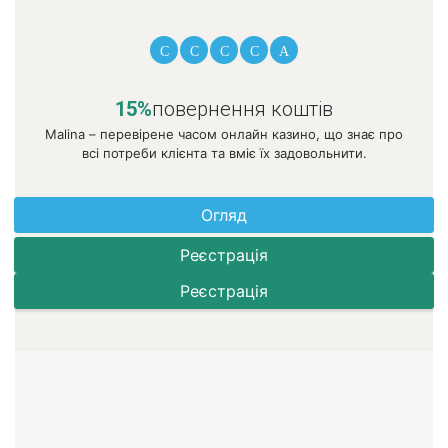
15%
повернення коштів
Malina – перевірене часом онлайн казино, що знає про
всі потреби клієнта та вміє їх задовольнити.
Огляд
Реєстрація
Реєстрація