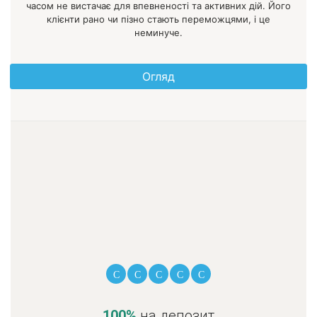
часом не вистачає для впевненості та активних дій. Його
клієнти рано чи пізно стають переможцями, і це
неминуче.
Огляд
100%
на депозит