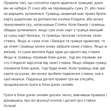
Правила такі, що спочатку карти здаються гравцеві, доки
він не набере 21 очко або не перевищить суму 21, або поки
не вирішить зупинитися. Гравець зазвичай має право брати
карту додатково за допомогою кнопки Роздати, або може
призупинити гру, натиснувши Стояти. Коли банкір і гравець
обидва зупинилися, якщо сум очок карт у гравця менший
за суму карт банкіра, то гравець програв і втрачає свою
ставку. Якщо ж сума очок і банкіра та гравця однакова, то
це нічия і гравець може знову забрати свою ставку. Якщо ж
виграв, то сума виплати буде один до одного від ставки.
Якщо ж гравець отримав блек-джек, тоді він отримає аж
сто п’ятдесят відсотків від своєї ставки. Якщо обидва гравці
отримали блек-джек, тоді буде нічия. Коли гравець має дві
карти на руках, він може зробити подвоєння ставки, але є
свої нюанси. Подальші деталі правил гри ви з’ясуйте,
продовжуючи грати в блэк-джек онлайн.
Грати в блек-джек онлайн досить легко, вивчивши правила і
дізнавшись про всі функції кнопок і деталі про ставки.
Успіхів!