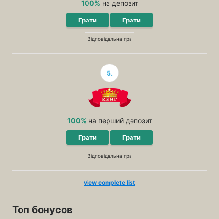
100%
на депозит
Грати
Грати
Відповідальна гра
5.
100%
на перший депозит
Грати
Грати
Відповідальна гра
view complete list
Топ бонусов