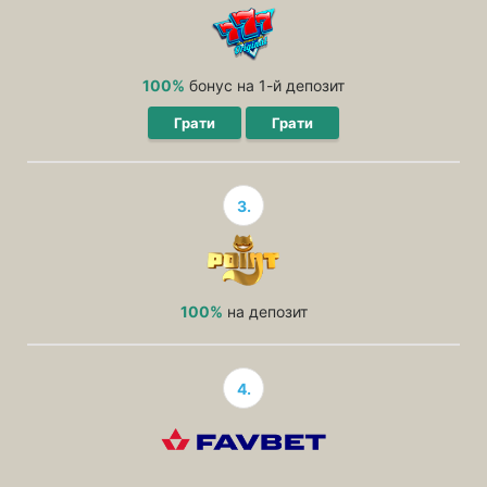
100%
бонус на 1-й депозит
Грати
Грати
3.
100%
на депозит
4.