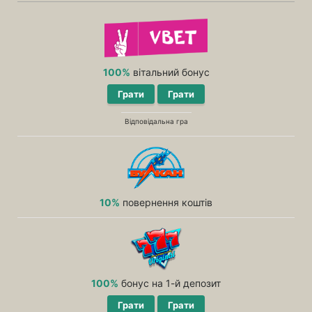
100%
вітальний бонус
Грати
Грати
Відповідальна гра
10%
повернення коштів
100%
бонус на 1-й депозит
Грати
Грати