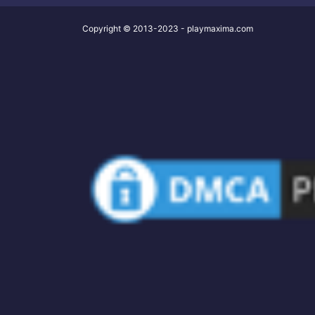
Copyright © 2013-2023 - playmaxima.com