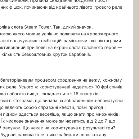
рткові символи. Правила складання поєднань прості:
чних фішок, починаючи від крайнього лівого ігрового реле
ліка слота Steam Tower. Так, дикий значок,
могою якого можна успішно полювати на кровожерного
нні оплачуваних комбінацій, замінюючи інші піктограми
 активований при появі на екрані слота головного героя —
кількість безкоштовних круток барабанів.
 є багаторівневим процесом сходження на вежу, кожному
их реле. Усього ж користувачеві надається 10 фрі спинів
а набагато вища і складається з 16 поверхів.
оки піктограма, що випала, із зображенням неприступної
о являють собою справжні квести, повні пригод і
й підйом здасться веселіше, якщо знати про множників,
 Їх числове значення може змінюватись від 2 до 7, що
й рахунок. Що чекає на користувача в результаті гри?
 будови, залишається лише забирати свою кохану