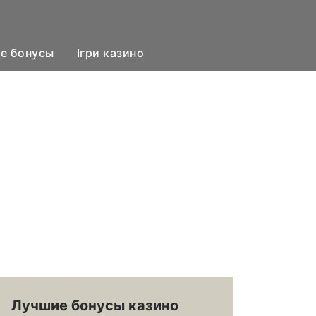
е бонусы
Ігри казино
Лучшие бонусы казино