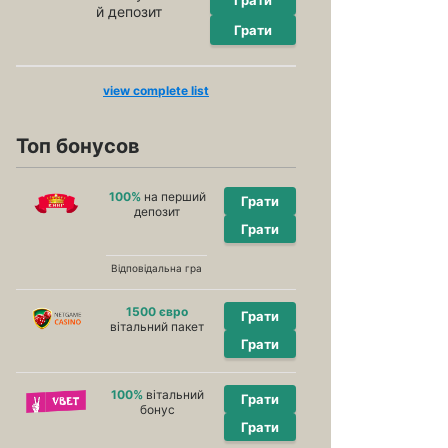
й депозит
Грати
view complete list
Топ бонусов
100%
на перший
Грати
депозит
Грати
Відповідальна гра
1500 євро
Грати
вітальний пакет
Грати
100%
вітальний
Грати
бонус
Грати