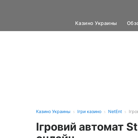
Казино Украины
Обз
Казино Украины
Ігри казино
NetEnt
Ігро
Ігровий автомат S