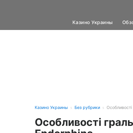
Казино Украины
Обз
Казино Украины
Без рубрики
Особливості 
Особливості граль