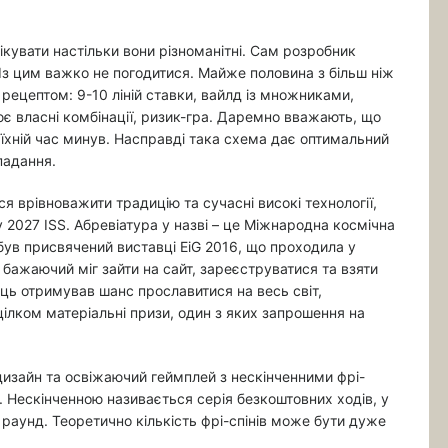
ікувати настільки вони різноманітні. Сам розробник
 Із цим важко не погодитися. Майже половина з більш ніж
 рецептом: 9-10 ліній ставки, вайлд із множниками,
ює власні комбінації, ризик-гра. Даремно вважають, що
 і їхній час минув. Насправді така схема дає оптимальний
падання.
я врівноважити традицію та сучасні високі технології,
2027 ISS. Абревіатура у назві – це Міжнародна космічна
та був присвячений виставці EiG 2016, що проходила у
н бажаючий міг зайти на сайт, зареєструватися та взяти
ець отримував шанс прославитися на весь світ,
ілком матеріальні призи, один з яких запрошення на
дизайн та освіжаючий геймплей з нескінченними фрі-
Нескінченною називається серія безкоштовних ходів, у
 раунд. Теоретично кількість фрі-спінів може бути дуже