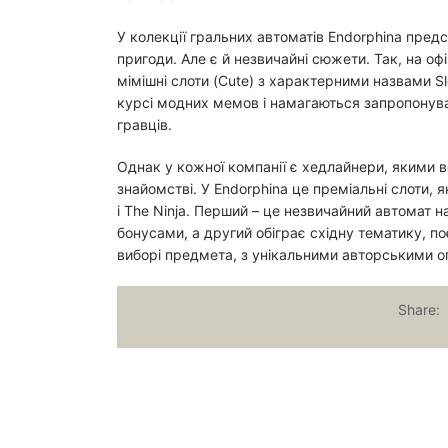
У колекції гральних автоматів Endorphina предс
пригоди. Але є й незвичайні сюжети. Так, на о
мімішні слоти (Cute) з характерними назвами Sl
курсі модних мемов і намагаються запропонува
гравців.
Однак у кожної компанії є хедлайнери, якими в
знайомстві. У Endorphina це преміальні слоти, я
і The Ninja. Перший – це незвичайний автомат
бонусами, а другий обіграє східну тематику, по
виборі предмета, з унікальними авторськими о
Share: