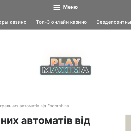
Меню
оры казино
Топ-3 онлайн казино
Бездепозитны
гральних автоматів від Endorphina
них автоматів від